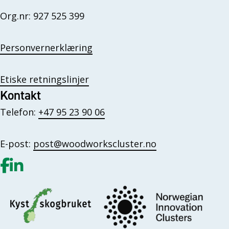
Org.nr: 927 525 399
Personvernerklæring
Etiske retningslinjer
Kontakt
Telefon:
+47 95 23 90 06
E-post:
post@woodworkscluster.no
Gå til vår Facebook
Gå til vår LinkedIn