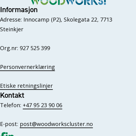
Informasjon
Adresse: Innocamp (P2), Skolegata 22, 7713
Steinkjer
Org.nr: 927 525 399
Personvernerklæring
Etiske retningslinjer
Kontakt
Telefon:
+47 95 23 90 06
E-post:
post@woodworkscluster.no
Gå til vår Facebook
Gå til vår LinkedIn