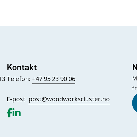
Kontakt
N
13
Telefon:
+47 95 23 90 06
M
f
E-post:
post@woodworkscluster.no
Gå til vår Facebook
Gå til vår LinkedIn