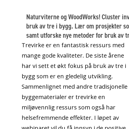
Naturviterne og WoodWorks! Cluster inv
bruk av tre i bygg. Lær om prosjekter s
samt utforske nye metoder for bruk av tr
Trevirke er en fantastisk ressurs med
mange gode kvaliteter. De siste årene
har vi sett et økt fokus på bruk av tre i
bygg som er en gledelig utvikling.
Sammenlignet med andre tradisjonelle
byggematerialer er trevirke en
miljøvennlig ressurs som også har
helsefremmende effekter. I løpet av
webinaret vil du få innsyn i de positive