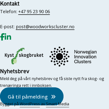
Kontakt
Telefon:
+47 95 23 90 06
E-post:
post@woodworkscluster.no
Gå til vår Facebook
Gå til vår LinkedIn
Nyhetsbrev
Meld deg på vårt nyhetsbrev og få siste nytt fra skog- og
trenæringa rett i innboksen.
Gå til påmelding
Bygget på
WordPress
av
Smart Media