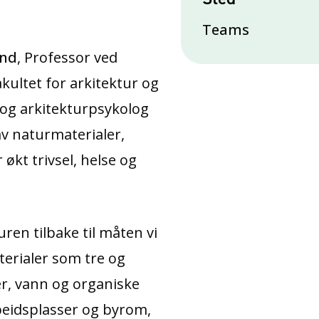
Teams
and
, Professor ved
akultet for arkitektur og
og arkitekturpsykolog
v naturmaterialer,
økt trivsel, helse og
ren tilbake til måten vi
terialer som tre og
ter, vann og organiske
rbeidsplasser og byrom,