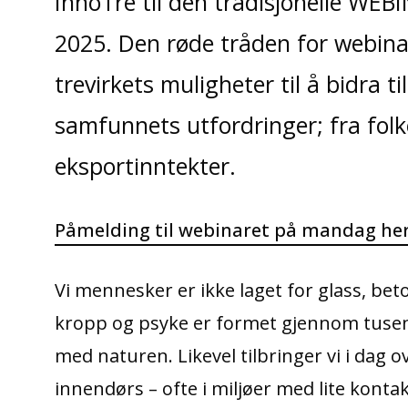
InnoTre til den tradisjonelle WE
2025. Den røde tråden for webina
trevirkets muligheter til å bidra til
samfunnets utfordringer; fra folke
eksportinntekter.
Påmelding til webinaret på mandag he
Vi mennesker er ikke laget for glass, beto
kropp og psyke er formet gjennom tusenvi
med naturen. Likevel tilbringer vi i dag o
innendørs – ofte i miljøer med lite konta