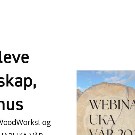
leve
skap,
hus
e WoodWorks! og