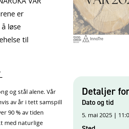
BINARUKA VÅR
rene er
 å løse
helse til
r
Detaljer fo
ng og stål alene. Vår
Dato og tid
s av år i tett samspill
ver 90 % av tiden
5. mai 2025 | 11:
kt med naturlige
Sted