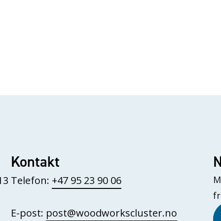
Kontakt
N
13
Telefon:
+47 95 23 90 06
M
f
E-post:
post@woodworkscluster.no