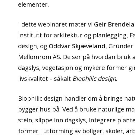
elementer.
I dette webinaret møter vi
Geir Brendel
Institutt for arkitektur og planlegging, F
design, og
Oddvar Skjæveland,
Gründer 
Mellomrom AS. De ser på hvordan
bruk a
dagslys, vegetasjon og mykere former gir 
livskvalitet – såkalt
Biophilic design
.
Biophilic design handler om å bringe natu
bygger hus på. Ved å bruke naturlige ma
stein, slippe inn dagslys, integrere plan
former i utforming av boliger, skoler, a