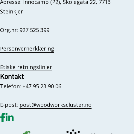
Adresse: Innocamp (P2), Skolegata 22, 7713
Steinkjer
Org.nr: 927 525 399
Personvernerklæring
Etiske retningslinjer
Kontakt
Telefon:
+47 95 23 90 06
E-post:
post@woodworkscluster.no
Gå til vår Facebook
Gå til vår LinkedIn