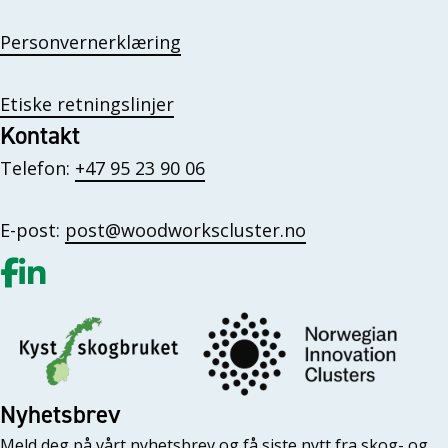
Personvernerklæring
Etiske retningslinjer
Kontakt
Telefon:
+47 95 23 90 06
E-post:
post@woodworkscluster.no
Gå til vår Facebook
Gå til vår LinkedIn
Nyhetsbrev
Meld deg på vårt nyhetsbrev og få siste nytt fra skog- og