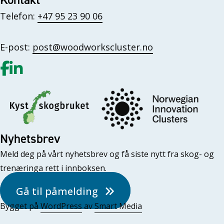
Telefon:
+47 95 23 90 06
E-post:
post@woodworkscluster.no
Gå til vår Facebook
Gå til vår LinkedIn
Nyhetsbrev
Meld deg på vårt nyhetsbrev og få siste nytt fra skog- og
trenæringa rett i innboksen.
Gå til påmelding
Bygget på
WordPress
av
Smart Media