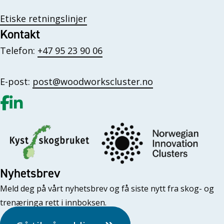
Etiske retningslinjer
Kontakt
Telefon:
+47 95 23 90 06
E-post:
post@woodworkscluster.no
Gå til vår Facebook
Gå til vår LinkedIn
Nyhetsbrev
Meld deg på vårt nyhetsbrev og få siste nytt fra skog- og
trenæringa rett i innboksen.