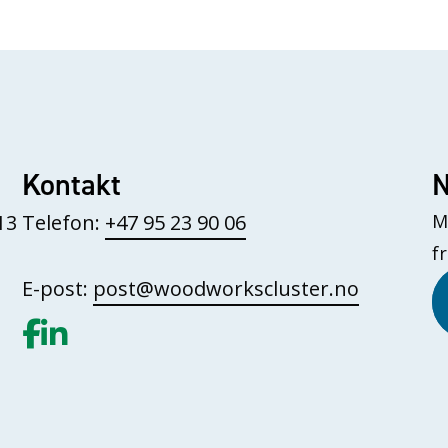
Kontakt
N
13
Telefon:
+47 95 23 90 06
M
f
E-post:
post@woodworkscluster.no
Gå til vår Facebook
Gå til vår LinkedIn