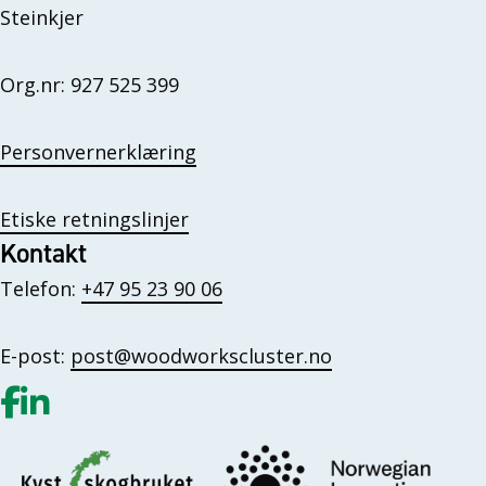
Steinkjer
Org.nr: 927 525 399
Personvernerklæring
Etiske retningslinjer
Kontakt
Telefon:
+47 95 23 90 06
E-post:
post@woodworkscluster.no
Gå til vår Facebook
Gå til vår LinkedIn