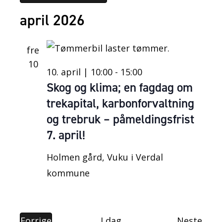
V
april 2026
e
l
fre
g
10
10. april | 10:00
-
15:00
d
Skog og klima; en fagdag om
a
trekapital, karbonforvaltning
t
og trebruk – påmeldingsfrist
o
7. april!
.
Holmen gård, Vuku i Verdal
kommune
A
Forrige
I dag
Neste