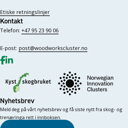
Etiske retningslinjer
Kontakt
Telefon:
+47 95 23 90 06
E-post:
post@woodworkscluster.no
Gå til vår Facebook
Gå til vår LinkedIn
Nyhetsbrev
Meld deg på vårt nyhetsbrev og få siste nytt fra skog- og
trenæringa rett i innboksen.