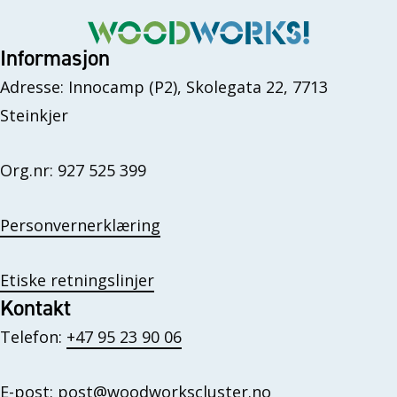
r
e
r
Informasjon
Adresse: Innocamp (P2), Skolegata 22, 7713
Steinkjer
Org.nr: 927 525 399
Personvernerklæring
Etiske retningslinjer
Kontakt
Telefon:
+47 95 23 90 06
E-post:
post@woodworkscluster.no