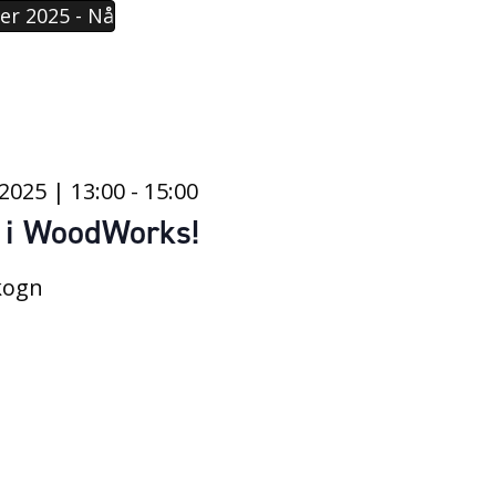
er 2025
 - 
Nå
2025 | 13:00
-
15:00
 i WoodWorks!
kogn