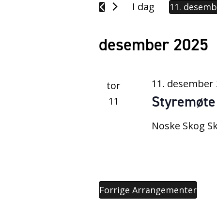
I dag
11. desemb
V
e
desember 2025
l
g
11. desember 
tor
d
Styremøte
11
a
Noske Skog S
t
o
.
Forrige
Arrangementer