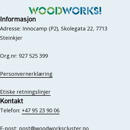
r
e
r
Informasjon
Adresse: Innocamp (P2), Skolegata 22, 7713
Steinkjer
Org.nr: 927 525 399
Personvernerklæring
Etiske retningslinjer
Kontakt
Telefon:
+47 95 23 90 06
E-post:
post@woodworkscluster.no