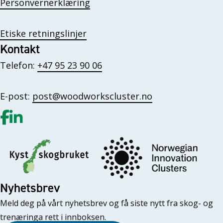
Personvernerklæring
Etiske retningslinjer
Kontakt
Telefon:
+47 95 23 90 06
E-post:
post@woodworkscluster.no
Gå til vår Facebook
Gå til vår LinkedIn
Nyhetsbrev
Meld deg på vårt nyhetsbrev og få siste nytt fra skog- og
trenæringa rett i innboksen.