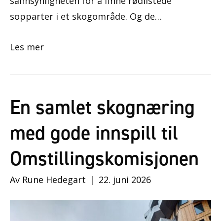
sannsynligheten for å finne rødlistede
sopparter i et skogområde. Og de…
Les mer
En samlet skognæring
med gode innspill til
Omstillingskomisjonen
Av
Rune Hedegart
|
22. juni 2026