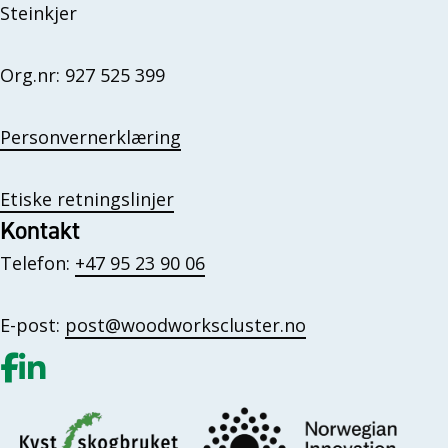
Steinkjer
Org.nr: 927 525 399
Personvernerklæring
Etiske retningslinjer
Kontakt
Telefon:
+47 95 23 90 06
E-post:
post@woodworkscluster.no
Gå til vår Facebook
Gå til vår LinkedIn