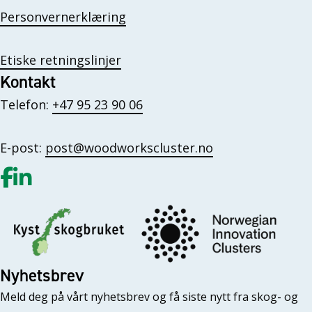
Personvernerklæring
Etiske retningslinjer
Kontakt
Telefon:
+47 95 23 90 06
E-post:
post@woodworkscluster.no
Gå til vår Facebook
Gå til vår LinkedIn
Nyhetsbrev
Meld deg på vårt nyhetsbrev og få siste nytt fra skog- og