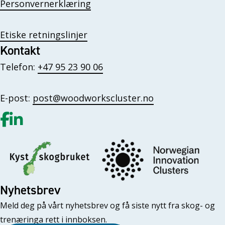
Personvernerklæring
Etiske retningslinjer
Kontakt
Telefon:
+47 95 23 90 06
E-post:
post@woodworkscluster.no
Gå til vår Facebook
Gå til vår LinkedIn
Nyhetsbrev
Meld deg på vårt nyhetsbrev og få siste nytt fra skog- og
trenæringa rett i innboksen.