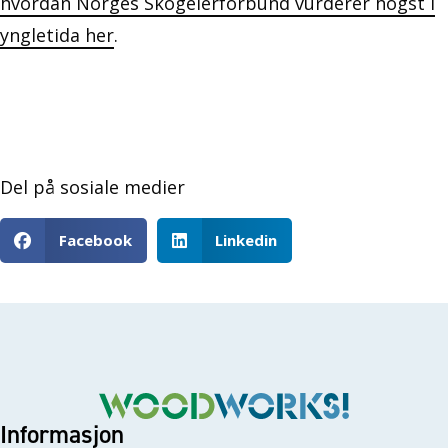
hvordan Norges Skogeierforbund vurderer hogst i
yngletida her
.
Del på sosiale medier
Facebook
Linkedin
Informasjon