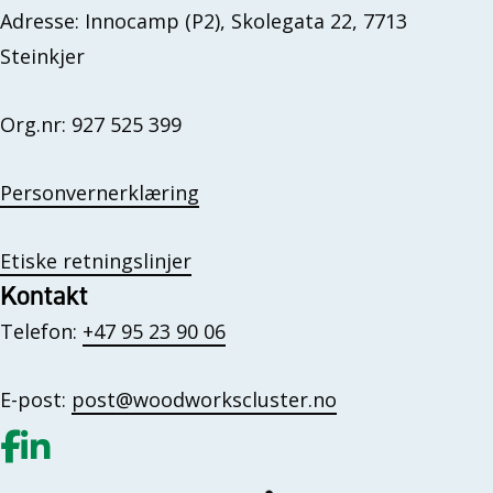
Adresse: Innocamp (P2), Skolegata 22, 7713
Steinkjer
Org.nr: 927 525 399
Personvernerklæring
Etiske retningslinjer
Kontakt
Telefon:
+47 95 23 90 06
E-post:
post@woodworkscluster.no
Gå til vår Facebook
Gå til vår LinkedIn